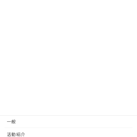
メイカソン・クロノロジー
2025年8月9日
探究学習支援
2025年8月7日
カテゴリー
イベント
ニュース
マニュアル
一般
活動紹介