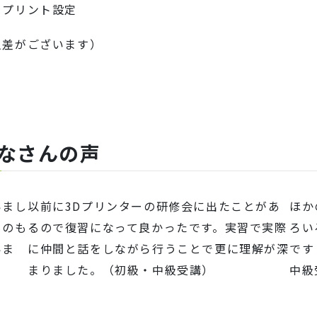
・プリント設定
人差がございます）
なさんの声
いまし
以前に3Dプリンターの研修会に出たことがあ
ほか
ものも
るので復習になって良かったです。実習で実際
ろい
いま
に仲間と話をしながら行うことで更に理解が深
です
まりました。（初級・中級受講）
中級