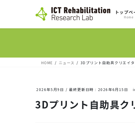
コ
ナ
トップペ
ン
ビ
Home
テ
ゲ
ン
ー
ツ
シ
へ
ョ
ス
ン
HOME
ニュース
3Dプリント自助具クリエイ
キ
に
ッ
移
2026年5月9日
/ 最終更新日時 :
2026年6月15日
プ
動
3Dプリント自助具ク