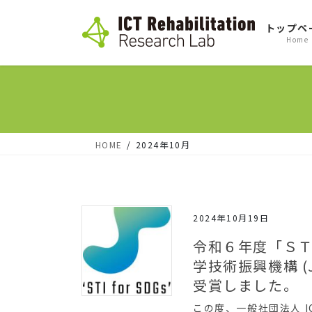
コ
ナ
トップペ
ン
ビ
Home
テ
ゲ
ン
ー
ツ
シ
へ
ョ
ス
ン
HOME
2024年10月
キ
に
ッ
移
プ
動
2024年10月19日
令和６年度「ＳＴ
学技術振興機構 (
受賞しました。
この度、一般社団法人 