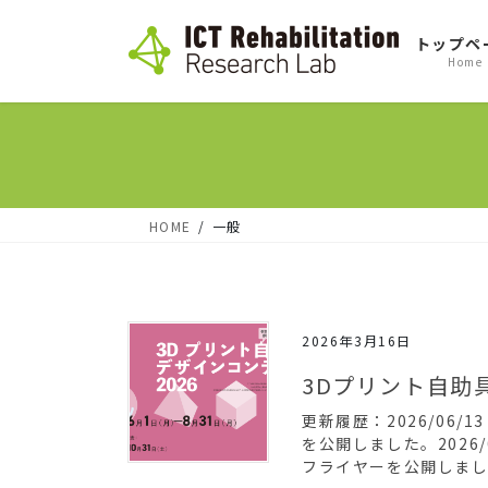
コ
ナ
トップペ
ン
ビ
Home
テ
ゲ
ン
ー
ツ
シ
へ
ョ
ス
ン
HOME
一般
キ
に
ッ
移
プ
動
2026年3月16日
3Dプリント自助具
更新履歴：2026/06
を公開しました。2026
フライヤーを公開しました。2